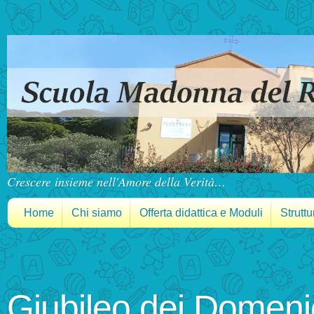
Crescere insieme nell'Amore della Verità…
Home
Chi siamo
Offerta didattica e Moduli
Struttu
Giubileo dei Domenic