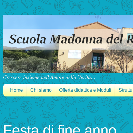
Crescere insieme nell'Amore della Verità…
Home
Chi siamo
Offerta didattica e Moduli
Struttu
Festa di fine anno