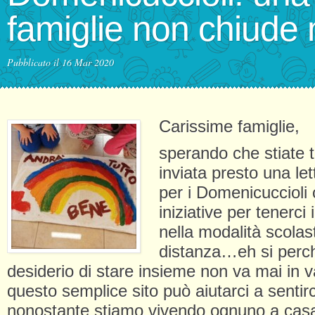
famiglie non chiud
Pubblicato il 16 Mar 2020
Carissime famiglie,
sperando che stiate 
inviata presto una let
per i Domenicuccioli 
iniziative per tenerci
nella modalità scolast
distanza…eh si perch
desiderio di stare insieme non va mai in
questo semplice sito può aiutarci a sentirci
nonostante stiamo vivendo ognuno a casa