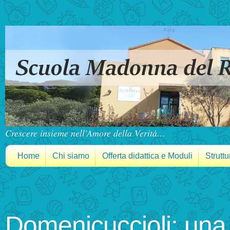
Crescere insieme nell'Amore della Verità…
Home
Chi siamo
Offerta didattica e Moduli
Struttu
Domenicuccioli: una 