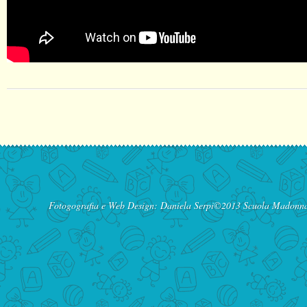
Fotogografia e Web Design:
Daniela Serpi
©2013 Scuola Madonna d