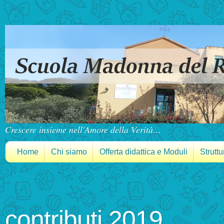
Crescere insieme nell'Amore della Verità…
Home
Chi siamo
Offerta didattica e Moduli
Struttu
contributi 2019