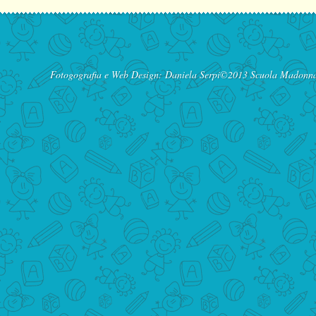
Fotogografia e Web Design:
Daniela Serpi
©2013 Scuola Madonna d