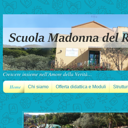
Crescere insieme nell'Amore della Verità…
Home
Chi siamo
Offerta didattica e Moduli
Struttu